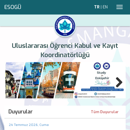
ESOGÜ
TR
|
EN
Toggl
navig
Uluslararası Öğrenci Kabul ve Kayıt
Koordinatörlüğü
Previous
Next
Duyurular
Tüm Duyurular
24 Temmuz 2026, Cuma